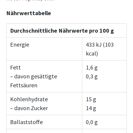
Nährwerttabelle
Durchschnittliche Nährwerte pro 100 g
Energie
433 kJ (103
kcal)
Fett
1,6 g
– davon gesättigte
0,3 g
Fettsäuren
Kohlenhydrate
15 g
– davon Zucker
14 g
Ballaststoffe
0,0 g