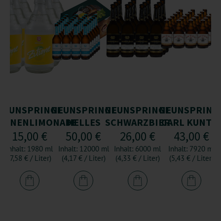
NEUNSPRINGE
NEUNSPRINGE
NEUNSPRINGE
NEUNSPRING
RONENLIMONADE
HELLES
SCHWARZBIER
CARL KUNTZ
15,00 €
50,00 €
26,00 €
43,00 €
HELLES
VOLLBIER
Inhalt: 1980 ml
Inhalt: 12000 ml
Inhalt: 6000 ml
Inhalt: 7920 ml
(7,58 € / Liter)
(4,17 € / Liter)
(4,33 € / Liter)
(5,43 € / Liter)