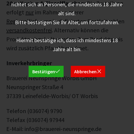
20er
Kasten
&
Einzelflaschen
:
Die Zustellung
richtet sich an Personen, die mindestens 18 Jahre
erfolgt
nur
im Rahmen unserer
alt sind.
Regionallieferung
in definierten Postleitzahlen
Bitte bestätigen Sie Ihr Alter, um fortzufahren.
versandkostenfrei
. Alternativ können die
Produkte abgeholt werden. Zum Produktpreis
Hiermit bestätige ich, dass ich mindestens 18
wird zusätzlich Pfand berechnet.
Jahre alt bin.
Inverkehrbringer
Bestätigen
Abbrechen
Brauerei Neunspringe Worbis GmbH
Neunspringer Straße 4
37339 Leinefelde-Worbis/ OT Worbis
Telefon (036074) 9790
Telefax (036074) 97944
E-Mail: info@brauerei-neunspringe.de