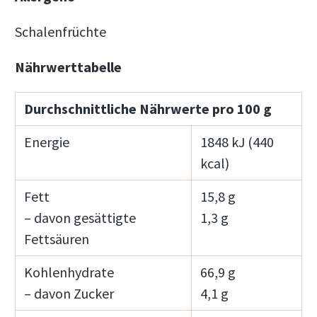
Schalenfrüchte
Nährwerttabelle
Durchschnittliche Nährwerte pro 100 g
Energie
1848 kJ (440
kcal)
Fett
15,8 g
– davon gesättigte
1,3 g
Fettsäuren
Kohlenhydrate
66,9 g
– davon Zucker
4,1 g