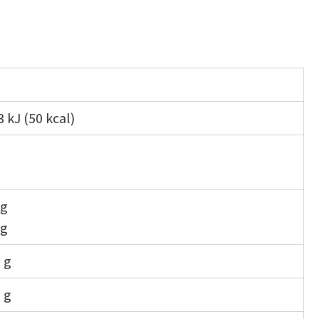
3 kJ (50 kcal)
g
g
 g
 g
 g
 g