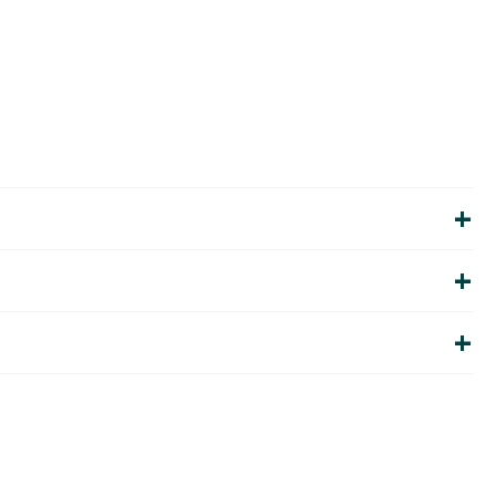
+
+
+